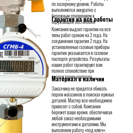
по лазерному уровню. Работы
выполняются аккуратно с
бережным отношением к
Гарантия на все работы
окружающей обстановке.
Компания выдает гарантии на все
типы работ сроком на 2 года. На
соединения гарантия 2 года. На
установленные газовые приборы
гарантия указывается в газовом
паспорте устройства. Результаты
наших работ гарантируют вам
полное спокойствие при
прохождении контроля.
Материал в наличии
Заказчику не придется обивать
пороги магазинов в поисках нужных
деталей. Мастер все необходимое
привезет с собой. Компания
бережет ваше время, обеспечивая
любой заказ необходимыми
инструментами и деталями. Мы
выполняем работу «под ключ».